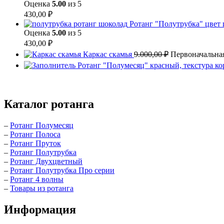
Оценка
5.00
из 5
430,00
₽
Ротанг "Полутрубка" цвет
Оценка
5.00
из 5
430,00
₽
Каркас скамья
9.000,00
₽
Первоначальная
Ротанг "Полумесяц" красный, текстура ко
Каталог ротанга
–
Ротанг Полумесяц
–
Ротанг Полоса
–
Ротанг Пруток
–
Ротанг Полутрубка
–
Ротанг Двухцветный
–
Ротанг Полутрубка Про серии
–
Ротанг 4 волны
–
Товары из ротанга
Информация