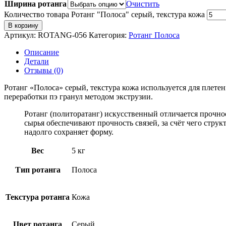
Ширина ротанга
Очистить
Количество товара Ротанг "Полоса" серый, текстура кожа
В корзину
Артикул:
ROTANG-056
Категория:
Ротанг Полоса
Описание
Детали
Отзывы (0)
Ротанг «Полоса» серый, текстура кожа используется для плетен
переработки пэ гранул методом экструзии.
Ротанг (политоратанг) искусственный отличается прочно
сырья обеспечивают прочность связей, за счёт чего стру
надолго сохраняет форму.
Вес
5 кг
Тип ротанга
Полоса
Текстура ротанга
Кожа
Цвет ротанга
Серый